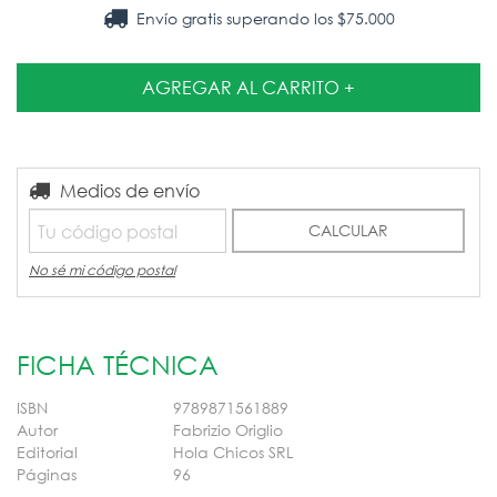
Envío gratis
superando los
$75.000
Entregas para el CP:
Medios de envío
CAMBIAR CP
CALCULAR
No sé mi código postal
FICHA TÉCNICA
ISBN
9789871561889
Autor
Fabrizio Origlio
Editorial
Hola Chicos SRL
Páginas
96