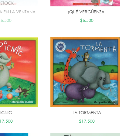
N STOCK
 EN LA VENTANA
¡QUÉ VERGÛENZA!
$6.500
$6.500
PICNIC
LA TORMENTA
17.500
$17.500