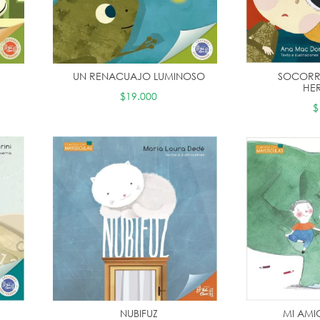
UN RENACUAJO LUMINOSO
SOCORR
HE
$19.000
$
NUBIFUZ
MI AMI