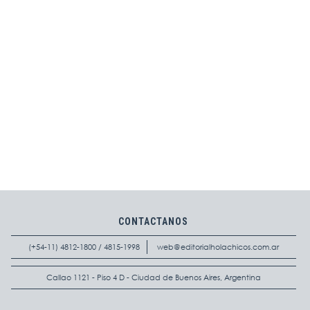
CONTACTANOS
(+54-11) 4812-1800 / 4815-1998
web@editorialholachicos.com.ar
Callao 1121 - Piso 4 D - Ciudad de Buenos Aires, Argentina