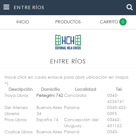
ENTRE RÍOS
INICIO
PRODUCTOS
CARRITO
0
ENTRE RÍOS
Hacé click en cada enlace para abrir ubicación en mapa
=)
Descripción
Domicilio
Localidad
Tel.
Troya Libros
Pellegrini 742
Concordia
0345-
4226741
Del Ateneo
Buenos Aires
Parana
0343-422-
Libreria
34
0395
Proa Libros
España 14
Concepción del
03442-
Uruguay
431162
Codice Libros
Buenos Aires
Paraná
0343-