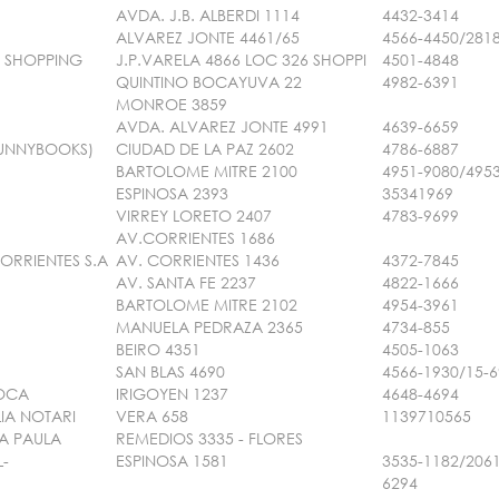
AVDA. J.B. ALBERDI 1114
4432-3414
ALVAREZ JONTE 4461/65
4566-4450/281
 SHOPPING
J.P.VARELA 4866 LOC 326 SHOPPI
4501-4848
QUINTINO BOCAYUVA 22
4982-6391
MONROE 3859
AVDA. ALVAREZ JONTE 4991
4639-6659
(FUNNYBOOKS)
CIUDAD DE LA PAZ 2602
4786-6887
BARTOLOME MITRE 2100
4951-9080/495
ESPINOSA 2393
35341969
VIRREY LORETO 2407
4783-9699
AV.CORRIENTES 1686
ORRIENTES S.A
AV. CORRIENTES 1436
4372-7845
AV. SANTA FE 2237
4822-1666
BARTOLOME MITRE 2102
4954-3961
MANUELA PEDRAZA 2365
4734-855
BEIRO 4351
4505-1063
SAN BLAS 4690
4566-1930/15-6
ROCA
IRIGOYEN 1237
4648-4694
IA NOTARI
VERA 658
1139710565
NA PAULA
REMEDIOS 3335 - FLORES
L-
ESPINOSA 1581
3535-1182/2061
6294