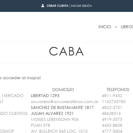
CREAR CUENTA
INICIAR SESIÓN
INICIO
LIBRO
CABA
ra acceder al mapa!
DOMICILIO
TELEFONOS
LUZ MERCADO
LIBERTAD 1293
4811-9452
LT
acuarela@acuarelalibros.com.ar
1162743785
SANCHEZ DE BUSTAMANTE 1817
4822-5751
NDO CUENTOS
JULIAN ALVAREZ 1921
48628316
MOISES LEBENSOHN 906
4919-3573
PUAN 378
4432-8828
RMOSHOP
AV. BULLRICH 345 LOC. 1013
4777-3004