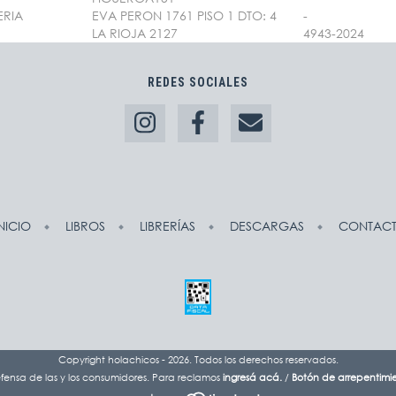
ERIA
EVA PERON 1761 PISO 1 DTO: 4
-
LA RIOJA 2127
4943-2024
REDES SOCIALES
NICIO
LIBROS
LIBRERÍAS
DESCARGAS
CONTAC
Copyright holachicos - 2026. Todos los derechos reservados.
fensa de las y los consumidores. Para reclamos
ingresá acá.
/
Botón de arrepentimi