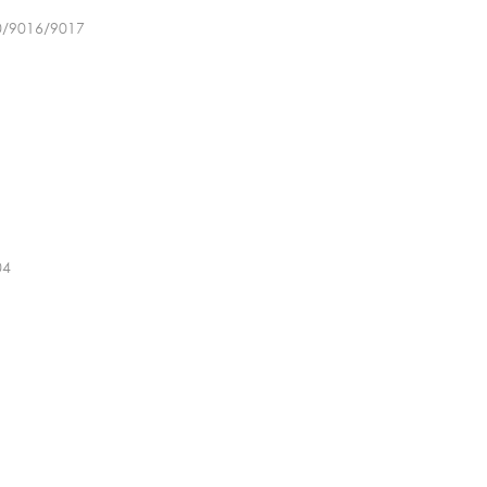
0/9016/9017
04