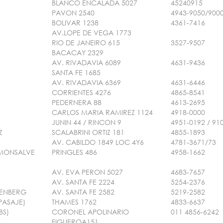
BLANCO ENCALADA 5027
45240915
PAVON 2540
4943-9050/900
BOLIVAR 1238
4361-7416
AV.LOPE DE VEGA 1773
RIO DE JANEIRO 615
3527-9507
BACACAY 2329
AV. RIVADAVIA 6089
4631-9436
SANTA FE 1685
AV. RIVADAVIA 6369
4631-6446
CORRIENTES 4276
4865-8541
PEDERNERA 88
4613-2695
CARLOS MARIA RAMIREZ 1124
4918-0000
JUNIN 44 / RINCON 9
4951-0192 / 91
Z
SCALABRINI ORTIZ 181
4855-1893
AV. CABILDO 1849 LOC 4Y6
4781-3671/73
.MONSALVE
PRINGLES 486
4958-1662
AV. EVA PERON 5027
4683-7657
AV. SANTA FE 2224
5254-2376
ISENBERG
AV. SANTA FE 2582
5219-2582
PASAJE)
THAMES 1762
4833-6637
BS)
CORONEL APOLINARIO
011 4856-6242
FIGUEROA151