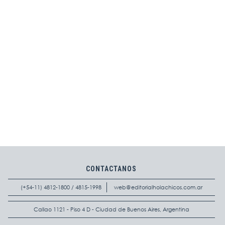
CONTACTANOS
(+54-11) 4812-1800 / 4815-1998
web@editorialholachicos.com.ar
Callao 1121 - Piso 4 D - Ciudad de Buenos Aires, Argentina