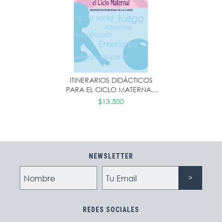
ITINERARIOS DIDÁCTICOS
PARA EL CICLO MATERNAL.
PROPUESTAS EDUCATIVAS DE
$13.500
0 A 3 AÑOS
NEWSLETTER
REDES SOCIALES