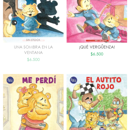
SIN STOCK
UNA SOMBRA EN LA
¡QUÉ VERGÛENZA!
VENTANA
$6.500
$6.500