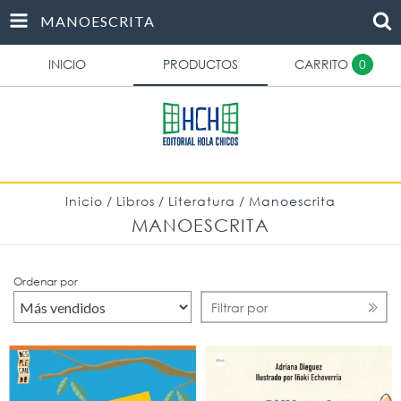
MANOESCRITA
INICIO
PRODUCTOS
CARRITO
0
Inicio
/
Libros
/
Literatura
/
Manoescrita
MANOESCRITA
Ordenar por
Filtrar por