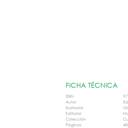
FICHA TÉCNICA
ISBN
97
Autor
Es
Ilustrador
Gi
Editorial
Ho
Colección
Cu
Páginas
48