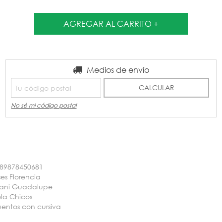
Entregas para el CP:
Medios de envío
CAMBIAR CP
CALCULAR
No sé mi código postal
89878450681
ses Florencia
ani Guadalupe
la Chicos
entos con cursiva