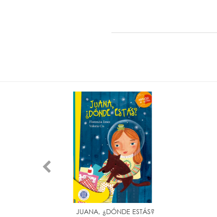
OCHE
JUANA, ¿DÓNDE ESTÁS?