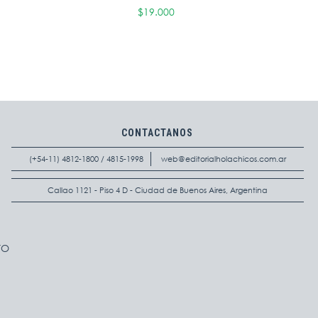
$19.000
CONTACTANOS
(+54-11) 4812-1800 / 4815-1998
web@editorialholachicos.com.ar
Callao 1121 - Piso 4 D - Ciudad de Buenos Aires, Argentina
TO