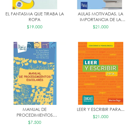
EL FANTASMA QUE TIRABA LA
AULAS MOTIVADAS. LA
ROPA
IMPORTANCIA DE LA
MENTALIDAD DE
$19.000
$21.000
CRECIMIENTO, DEL
PENSAMIENTO CRÍTICO Y DE
LAS HABILIDADES
SOCIOEMOCIONALES EN EL
AULA.
MANUAL DE
LEER Y ESCRIBIR PARA...
PROCEDIMIENTOS
$21.000
ESCOLARES
$7.500