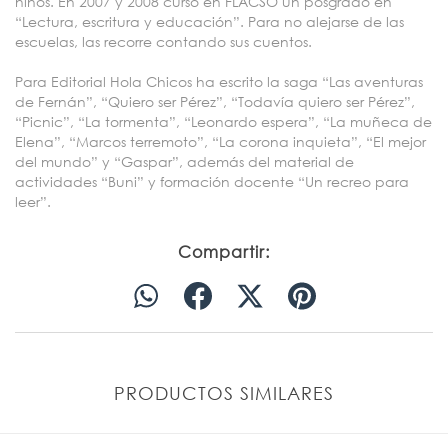
niños. En 2007 y 2008 cursó en FLACSO un posgrado en
“Lectura, escritura y educación”. Para no alejarse de las
escuelas, las recorre contando sus cuentos.
Para Editorial Hola Chicos ha escrito la saga “Las aventuras
de Fernán”, “Quiero ser Pérez”, “Todavía quiero ser Pérez”,
“Picnic”, “La tormenta”, “Leonardo espera”, “La muñeca de
Elena”, “Marcos terremoto”, “La corona inquieta”, “El mejor
del mundo” y “Gaspar”, además del material de
actividades “Buni” y formación docente “Un recreo para
leer”.
Compartir:
PRODUCTOS SIMILARES