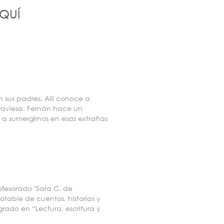
QUÍ
 sus padres. Allí conoce a
raviesa. Fernán hace un
 a sumergirnos en esas extrañas
ofesorado "Sara C. de
table de cuentos, historias y
rado en “Lectura, escritura y