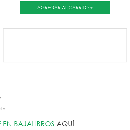
Medios de envío
Entregas para el CP:
CAMBIAR CP
é
lle
E EN BAJALIBROS
AQUÍ