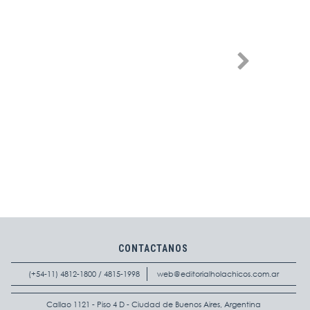
CONTACTANOS
(+54-11) 4812-1800 / 4815-1998
web@editorialholachicos.com.ar
Callao 1121 - Piso 4 D - Ciudad de Buenos Aires, Argentina