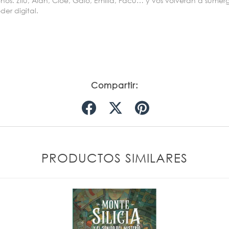
os. Zilu, Alan, Cloe, Galo, Emilia, Facu… y vos volverán a sume
er digital.
Compartir:
PRODUCTOS SIMILARES