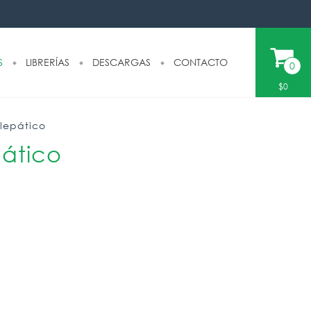
S
LIBRERÍAS
DESCARGAS
CONTACTO
0
$0
elepático
pático