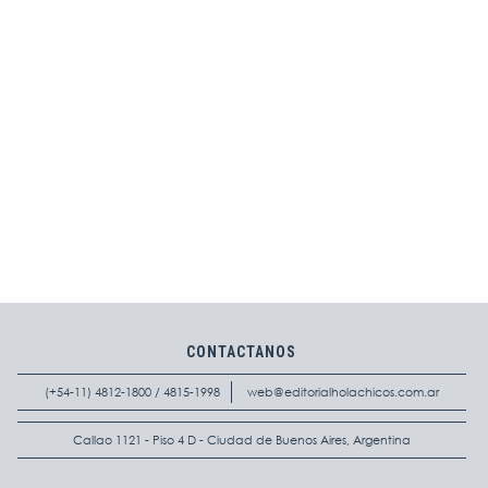
CONTACTANOS
(+54-11) 4812-1800 / 4815-1998
web@editorialholachicos.com.ar
Callao 1121 - Piso 4 D - Ciudad de Buenos Aires, Argentina