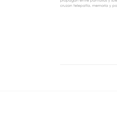
propagan entre pantallas y sueñ
cruzan telepatía, memoria y pod