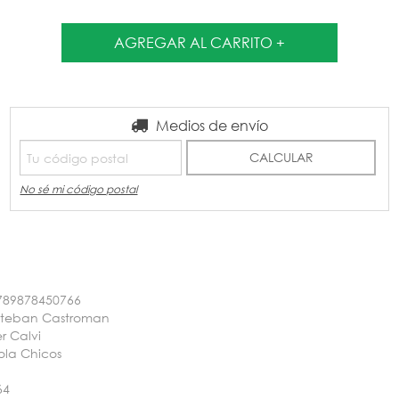
Entregas para el CP:
Medios de envío
CAMBIAR CP
CALCULAR
No sé mi código postal
789878450766
steban Castroman
r Calvi
ola Chicos
64