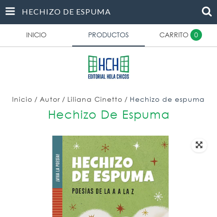
HECHIZO DE ESPUMA
INICIO
PRODUCTOS
CARRITO
0
Inicio
/
Autor
/
Liliana Cinetto
/
Hechizo de espuma
Hechizo De Espuma