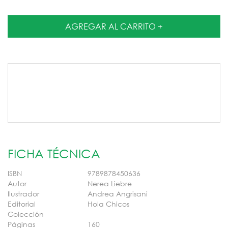
Medios de envío
Entregas para el CP:
CAMBIAR CP
FICHA TÉCNICA
ISBN
9789878450636
Autor
Nerea Liebre
Ilustrador
Andrea Angrisani
Editorial
Hola Chicos
Colección
Páginas
160